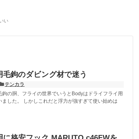
でいい
用毛鉤のダビング材で迷う
テンカラ
毛鉤の胴、フライの世界でいうとBodyはドライフライ用
いました。 しかしこれだと浮力が強すぎて使い始めは
に格安フック MARUTO c46FWを