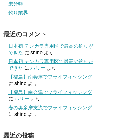
未分類
釣り業界
最近のコメント
日本初 テンカラ専用区で最高の釣りが
できた
に
shino
より
日本初 テンカラ専用区で最高の釣りが
できた
に
ハリー
より
【福島】南会津でフライフィッシング
に
shino
より
【福島】南会津でフライフィッシング
に
ハリー
より
春の奥多摩支流でフライフィッシング
に
shino
より
最近の投稿