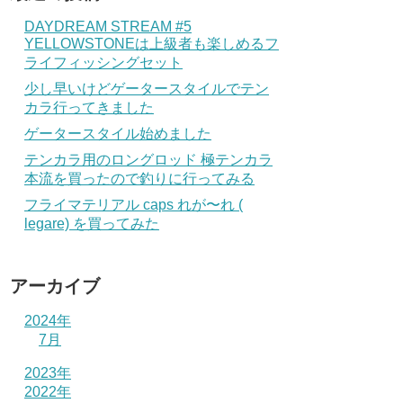
DAYDREAM STREAM #5
YELLOWSTONEは上級者も楽しめるフ
ライフィッシングセット
少し早いけどゲータースタイルでテン
カラ行ってきました
ゲータースタイル始めました
テンカラ用のロングロッド 極テンカラ
本流を買ったので釣りに行ってみる
フライマテリアル caps れが〜れ (
legare) を買ってみた
アーカイブ
2024年
7月
2023年
2022年