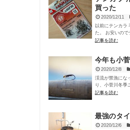
買った
2020/12/11
以前にテンカラ 
た。 お安いのでテ
記事を読む
今年も小
2020/12/8
渓流が禁漁にな
り、小菅川冬季ニ
記事を読む
最強のタ
2020/12/6