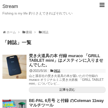
Stream
Fishing is my life 釣りさえできればそれでいい
ホーム
書籍
雑誌
「
雑誌
」
一覧
焚き火道具の本 付録 muraco 「GRILL
TABLET mini」はメスティンに入りませ
んでした。
2021/5/16
雑誌
山と溪谷社の焚き火道具の本が届いたので付録の
muraco オリジナルミニ焚き火鉄板 「GRILL TABLET
mini」についてレビ...
記事を読む
BE-PAL 6月号 と付録 のColeman 11way
マルチツール