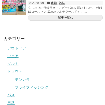
2020/5/9
書籍
,
雑誌
久しぶりに付録目当てにビーパルを買いました。 付録
はコールマン 11wayマルチツールです。 ...
記事を読む
カテゴリー
アウトドア
ウェア
ソルト
トラウト
テンカラ
フライフィッシング
バス
日常