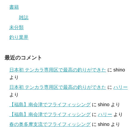
書籍
雑誌
未分類
釣り業界
最近のコメント
日本初 テンカラ専用区で最高の釣りができた
に
shino
より
日本初 テンカラ専用区で最高の釣りができた
に
ハリー
より
【福島】南会津でフライフィッシング
に
shino
より
【福島】南会津でフライフィッシング
に
ハリー
より
春の奥多摩支流でフライフィッシング
に
shino
より